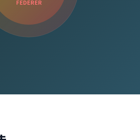
FEDERER
告