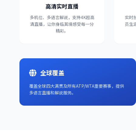
高清实时直播
多机位、多语言解说，支持4K超高
实时
清直播，让你身临其境感受每一分
员生
精彩。
全球覆盖
覆盖全球四大满贯及所有ATP/WTA重要赛事，提供
多语言直播和解说服务。