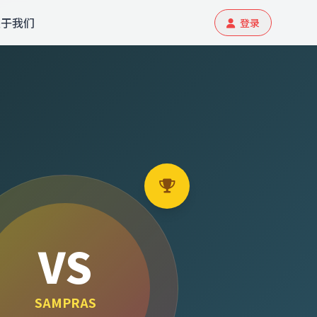
关于我们
登录
VS
SAMPRAS