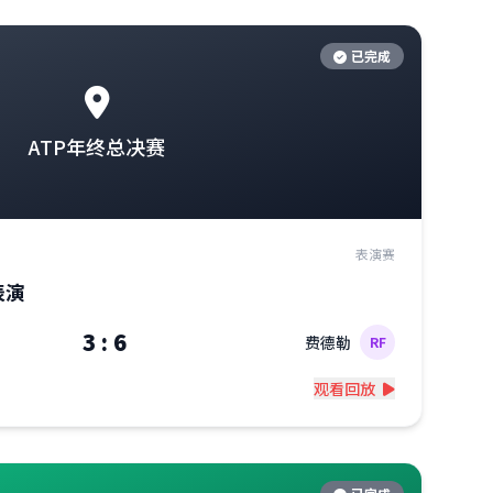
已完成
ATP年终总决赛
表演赛
表演
3 : 6
费德勒
RF
观看回放