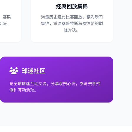
经典回放集锦
、赛果
海量历史经典比赛回放，精彩瞬间
对决。
集锦，重温桑普拉斯与费德勒的巅
峰对决。
球迷社区
与全球球迷互动交流，分享观赛心得，参与赛事预
测和互动活动。