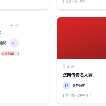
阿瑟·阿什球场
半决赛
赛
德勒
RF
设置提醒
16:00
法网传奇名人赛
桑普拉斯
SP
菲利普·夏蒂埃球场